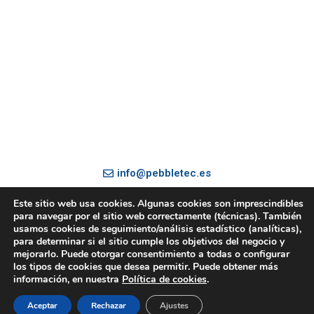
Technology, Inc.
Pebbletec
|
Tecnología
|
Tipos
|
Galería
|
Preguntas
Frecuentes
|
Contactar
Aviso Legal
|
Datos Identificativos
|
Política de privacidad
|
Política de Cookies
info@pebbletec.es
Este sitio web usa cookies. Algunas cookies son imprescindibles
+34 950 58 14 07
para navegar por el sitio web correctamente (técnicas). También
usamos cookies de seguimiento/análisis estadístico (analíticas),
para determinar si el sitio cumple los objetivos del negocio y
mejorarlo. Puede otorgar consentimiento a todas o configurar
+34 617 39 43 91
los tipos de cookies que desea permitir. Puede obtener más
información, en nuestra
Política de cookies
.
Aceptar
Rechazar
Ajustes