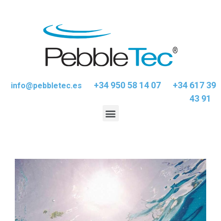
+34 950 58 14 07
+34 617 39
info@pebbletec.es
43 91